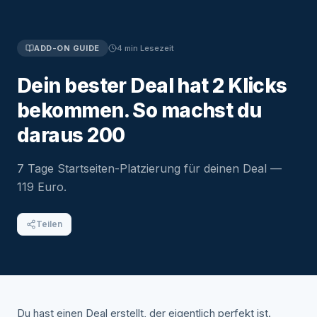
ADD-ON GUIDE
4
min
Lesezeit
Dein bester Deal hat 2 Klicks
bekommen. So machst du
daraus 200
7 Tage Startseiten-Platzierung für deinen Deal —
119 Euro.
Teilen
Du hast einen Deal erstellt, der eigentlich perfekt ist.